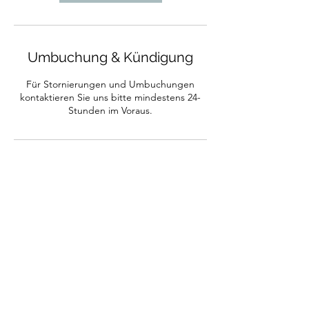
Umbuchung & Kündigung
Für Stornierungen und Umbuchungen
kontaktieren Sie uns bitte mindestens 24-
Stunden im Voraus.
Kontaktangaben
0151-56588320
info@hk-dienstleistungsservice.de
Grüber Straße 8, Ansbach, Deutschland