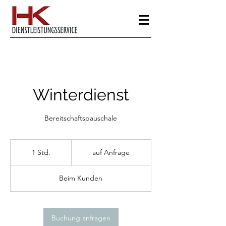
Winterdienst
Bereitschaftspauschale
auf
Anfrage
1 Std.
1
auf Anfrage
S
t
Beim Kunden
d
Buchung anfragen