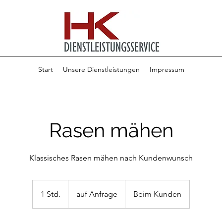
Start
Unsere Dienstleistungen
Impressum
Rasen mähen
Klassisches Rasen mähen nach Kundenwunsch
auf
Anfrage
1 Std.
1
auf Anfrage
Beim Kunden
S
t